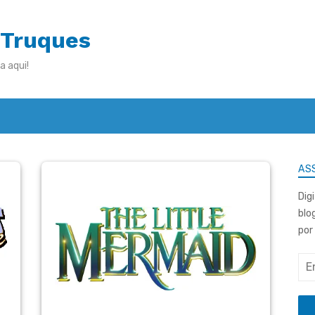
 Truques
a aqui!
ASS
Dig
blo
por
End
de
e-
mai