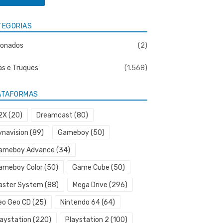
TEGORIAS
onados
(2)
as e Truques
(1.568)
ATAFORMAS
2X
(20)
Dreamcast
(80)
ynavision
(89)
Gameboy
(50)
ameboy Advance
(34)
ameboy Color
(50)
Game Cube
(50)
aster System
(88)
Mega Drive
(296)
eo Geo CD
(25)
Nintendo 64
(64)
laystation
(220)
Playstation 2
(100)