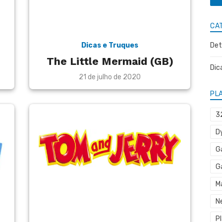
CA
Dicas e Truques
Det
The Little Mermaid (GB)
Dic
Posted
21 de julho de 2020
on
PL
3
D
G
G
M
N
P