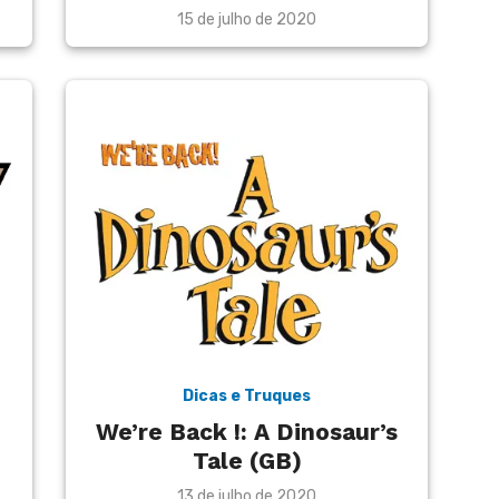
Posted
15 de julho de 2020
on
Dicas e Truques
We’re Back !: A Dinosaur’s
Tale (GB)
Posted
13 de julho de 2020