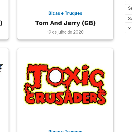
S
Dicas e Truques
S
)
Tom And Jerry (GB)
X
Posted
19 de julho de 2020
on
Dicas e Truques