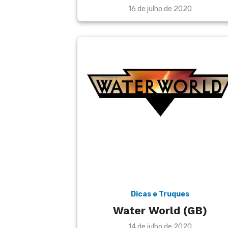
Posted
16 de julho de 2020
on
Dicas e Truques
Water World (GB)
Posted
14 de julho de 2020