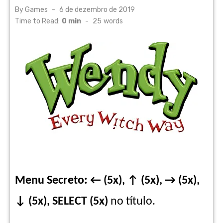
Posted
By
Games
6 de dezembro de 2019
on
Time to Read:
0 min
-
25
words
Menu Secreto: ← (5x), ↑ (5x), → (5x),
↓ (5x), SELECT (5x)
no título.