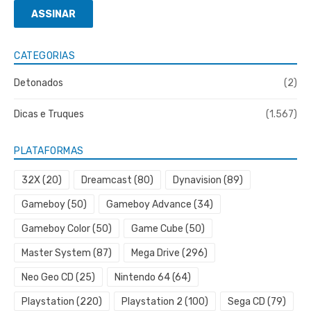
ASSINAR
mail
CATEGORIAS
Detonados
(2)
Dicas e Truques
(1.567)
PLATAFORMAS
32X
(20)
Dreamcast
(80)
Dynavision
(89)
Gameboy
(50)
Gameboy Advance
(34)
Gameboy Color
(50)
Game Cube
(50)
Master System
(87)
Mega Drive
(296)
Neo Geo CD
(25)
Nintendo 64
(64)
Playstation
(220)
Playstation 2
(100)
Sega CD
(79)