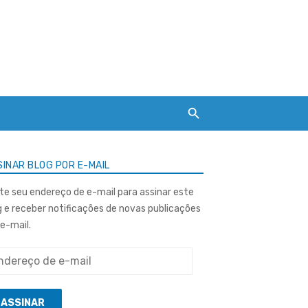
INAR BLOG POR E-MAIL
ite seu endereço de e-mail para assinar este
g e receber notificações de novas publicações
 e-mail.
ereço
ASSINAR
l