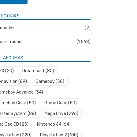
TEGORIAS
onados
(2)
as e Truques
(1.568)
ATAFORMAS
2X
(20)
Dreamcast
(80)
ynavision
(89)
Gameboy
(50)
ameboy Advance
(34)
ameboy Color
(50)
Game Cube
(50)
aster System
(88)
Mega Drive
(296)
eo Geo CD
(25)
Nintendo 64
(64)
laystation
(220)
Playstation 2
(100)