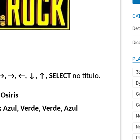
CA
Det
Dic
PL
3
 →, →, ←, ↓, ↑, SELECT
no título.
D
G
Osiris
G
 Azul, Verde, Verde, Azul
M
N
P