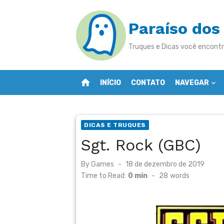
Skip
to
Paraíso dos
content
Truques e Dicas você encontr
home
INÍCIO
CONTATO
NAVEGAR
DICAS E TRUQUES
Sgt. Rock (GBC)
Posted
By
Games
18 de dezembro de 2019
on
Time to Read:
0 min
-
28
words