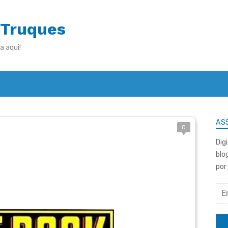
 Truques
a aqui!
ASS
0
Dig
blo
por
End
de
e-
mai