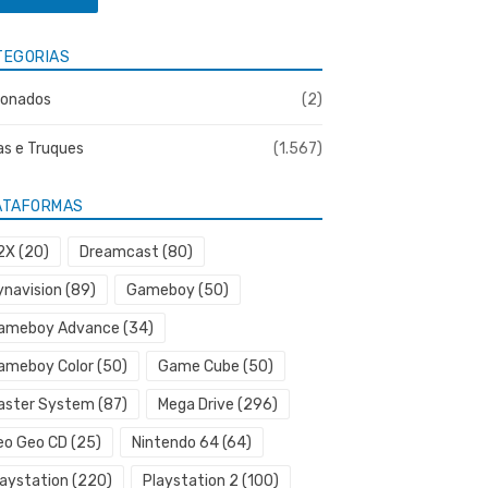
TEGORIAS
onados
(2)
as e Truques
(1.567)
ATAFORMAS
2X
(20)
Dreamcast
(80)
ynavision
(89)
Gameboy
(50)
ameboy Advance
(34)
ameboy Color
(50)
Game Cube
(50)
aster System
(87)
Mega Drive
(296)
eo Geo CD
(25)
Nintendo 64
(64)
laystation
(220)
Playstation 2
(100)