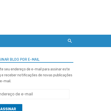
INAR BLOG POR E-MAIL
ite seu endereço de e-mail para assinar este
g e receber notificações de novas publicações
 e-mail.
ereço
ASSINAR
l