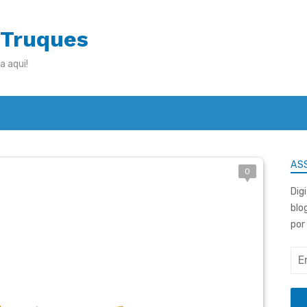
 Truques
a aqui!
ASS
0
Dig
blo
por
End
de
e-
mai