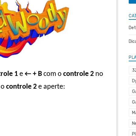
CA
Det
Dic
PL
3
role 1
e
← + B
com o
controle 2
no
D
 o
controle 2
e aperte:
G
G
M
N
P