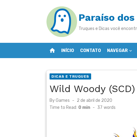
Skip
to
Paraíso dos
content
Truques e Dicas você encontr
home
INÍCIO
CONTATO
NAVEGAR
DICAS E TRUQUES
Wild Woody (SCD)
Posted
By
Games
2 de abril de 2020
on
Time to Read:
0 min
-
37
words