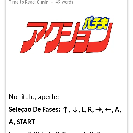
on
Time to Read:
0 min
-
49
words
No título, aperte:
Seleção De Fases: ↑, ↓, L, R, →, ←, A,
A, START