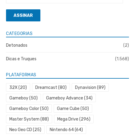
de
e-
ASSINAR
mail
CATEGORIAS
Detonados
(2)
Dicas e Truques
(1.568)
PLATAFORMAS
32X
(20)
Dreamcast
(80)
Dynavision
(89)
Gameboy
(50)
Gameboy Advance
(34)
Gameboy Color
(50)
Game Cube
(50)
Master System
(88)
Mega Drive
(296)
Neo Geo CD
(25)
Nintendo 64
(64)