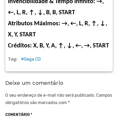
Invencibilidade & Tempo Infinito: →,
←, L, R, ↑, ↓, B, B, START
Atributos Máximos: →, ←, L, R, ↑, ↓,
X, Y, START
Créditos: X, B, Y, A, ↑, ↓, ←, →, START
Tag:
Sega CD
Deixe um comentário
O seu endereço de e-mail não será publicado.
Campos
obrigatórios são marcados com
*
COMENTÁRIO
*