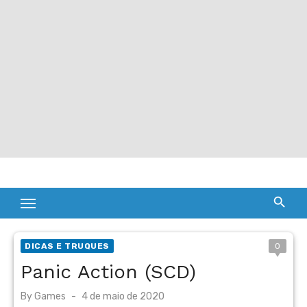
DICAS E TRUQUES
0
Panic Action (SCD)
Posted
By
Games
4 de maio de 2020