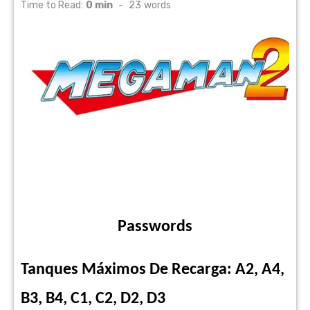
on
Time to Read:
0 min
-
23
words
Passwords
Tanques Máximos De Recarga: A2, A4,
B3, B4, C1, C2, D2, D3