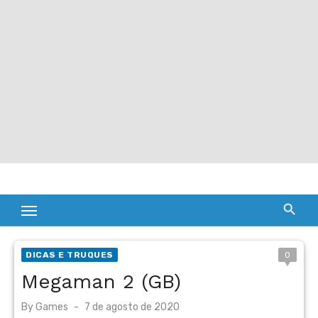
DICAS E TRUQUES
0
Megaman 2 (GB)
Posted
By
Games
7 de agosto de 2020