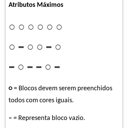
Atributos Máximos
○ ○ ○ ○ ○ ○
○ – ○ ○ – ○
– ○ – – ○ –
○
= Blocos devem serem preenchidos
todos com cores iguais.
–
= Representa bloco vazio.