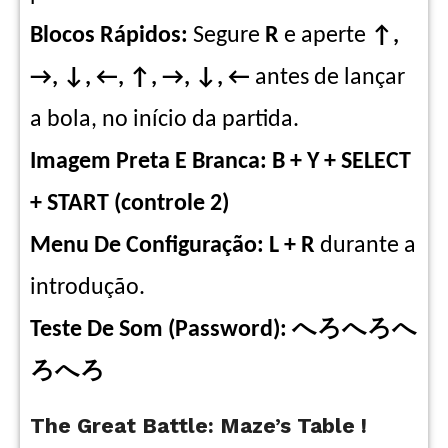
Blocos Rápidos:
Segure
R
e aperte
↑,
→, ↓, ←, ↑, →, ↓, ←
antes de lançar
a bola, no início da partida.
Imagem Preta E Branca: B + Y + SELECT
+ START (controle 2)
Menu De Configuração: L + R
durante a
introdução.
Teste De Som (Password): へろへろへ
ろへろ
The Great Battle: Maze’s Table !