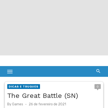
DICAS E TRUQUES
0
The Great Battle (SN)
Posted
By
Games
26 de fevereiro de 2021