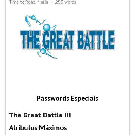
on
Time to Read:
1 min
-
253
words
Passwords Especiais
The Great Battle III
Atributos Máximos