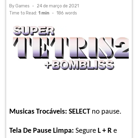
Posted
By
Games
24 de março de 2021
on
Time to Read:
1 min
-
186
words
Musicas Trocáveis: SELECT
no pause.
Tela De Pause Limpa:
Segure
L + R
e