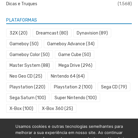
Dicas e Truques
(1.568)
PLATAFORMAS
32X
(20)
Dreamcast
(80)
Dynavision
(89)
Gameboy
(50)
Gameboy Advance
(34)
Gameboy Color
(50)
Game Cube
(50)
Master System
(88)
Mega Drive
(296)
Neo Geo CD
(25)
Nintendo 64
(64)
Playstation
(220)
Playstation 2
(100)
Sega CD
(79)
Sega Saturn
(100)
Super Nintendo
(100)
X-Box
(100)
X-Box 360
(25)
Usamos cookies e outras tecnologias semelhantes para
melhorar a sua experiência em nosso site. Ao continuar