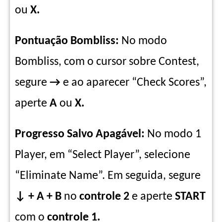
ou
X.
Pontuação Bombliss:
No modo
Bombliss, com o cursor sobre Contest,
segure
→
e ao aparecer “Check Scores”,
aperte
A
ou
X.
Progresso Salvo Apagável:
No modo 1
Player, em “Select Player”, selecione
“Eliminate Name”. Em seguida, segure
↓ + A + B
no
controle 2
e aperte
START
com o
controle 1.