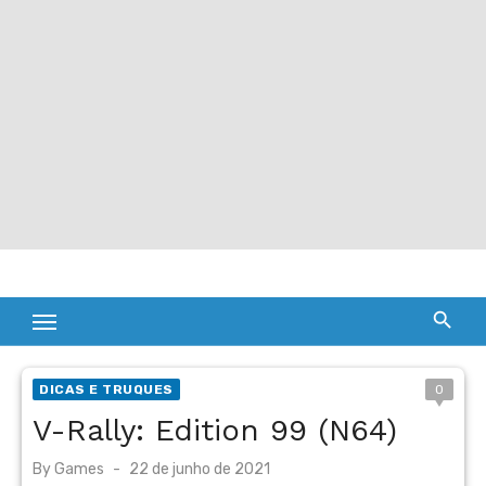
DICAS E TRUQUES
0
V-Rally: Edition 99 (N64)
Posted
By
Games
22 de junho de 2021