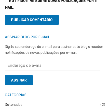
NOTIFIQUE-ME SOBRE NOVAS PUBLICAÇÕES POR E-
MAIL.
ASSINAR BLOG POR E-MAIL
Digite seu endereço de e-mail para assinar este blog e receber
notificações de novas publicações por e-mail.
Endereço
de
e-
ASSINAR
mail
CATEGORIAS
Detonados
(2)