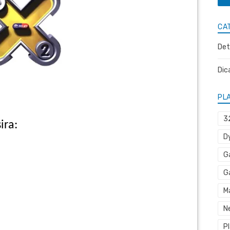
CA
Det
Dic
PL
3
ira:
D
G
G
M
N
P