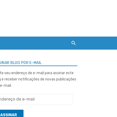
INAR BLOG POR E-MAIL
ite seu endereço de e-mail para assinar este
g e receber notificações de novas publicações
 e-mail.
ereço
ASSINAR
l