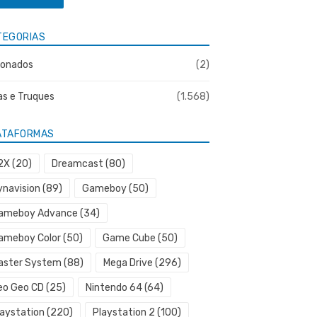
TEGORIAS
onados
(2)
as e Truques
(1.568)
ATAFORMAS
2X
(20)
Dreamcast
(80)
ynavision
(89)
Gameboy
(50)
ameboy Advance
(34)
ameboy Color
(50)
Game Cube
(50)
aster System
(88)
Mega Drive
(296)
eo Geo CD
(25)
Nintendo 64
(64)
laystation
(220)
Playstation 2
(100)