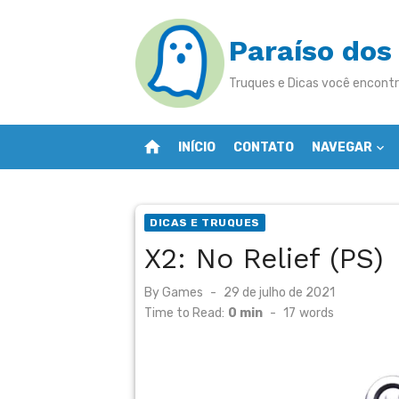
Skip
to
Paraíso dos
content
Truques e Dicas você encontr
home
INÍCIO
CONTATO
NAVEGAR
DICAS E TRUQUES
X2: No Relief (PS)
Posted
By
Games
29 de julho de 2021
on
Time to Read:
0 min
-
17
words