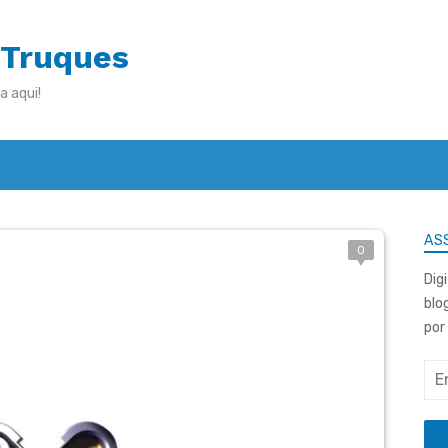
 Truques
a aqui!
ASS
0
Dig
blo
por
End
de
e-
mai