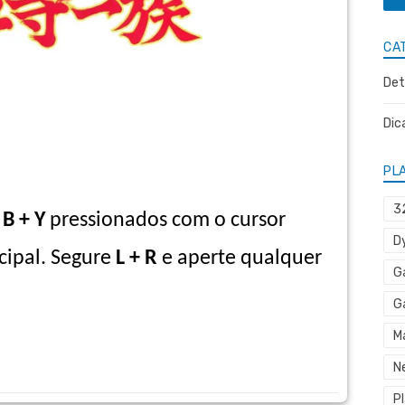
CA
Det
Dic
PL
3
 B + Y
pressionados com o cursor
D
ipal. Segure
L + R
e aperte qualquer
G
G
M
N
P