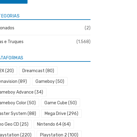
TEGORIAS
onados
(2)
as e Truques
(1.568)
ATAFORMAS
2X
(20)
Dreamcast
(80)
ynavision
(89)
Gameboy
(50)
ameboy Advance
(34)
ameboy Color
(50)
Game Cube
(50)
aster System
(88)
Mega Drive
(296)
eo Geo CD
(25)
Nintendo 64
(64)
laystation
(220)
Playstation 2
(100)