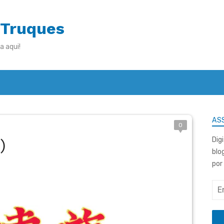
 Truques
a aqui!
ASS
0
)
Dig
blo
por
End
de
e-
mai