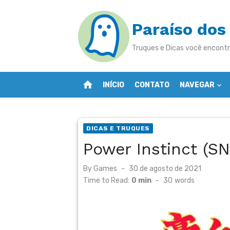
Skip
to
Paraíso dos
content
Truques e Dicas você encontr
home
INÍCIO
CONTATO
NAVEGAR
DICAS E TRUQUES
Power Instinct (SN
Posted
By
Games
30 de agosto de 2021
on
Time to Read:
0 min
-
30
words