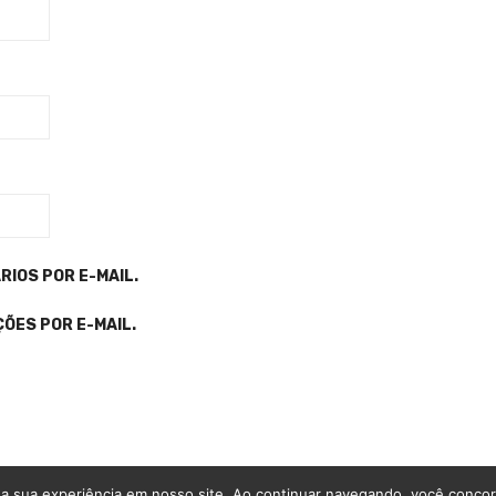
IOS POR E-MAIL.
ÕES POR E-MAIL.
a sua experiência em nosso site. Ao continuar navegando, você conco