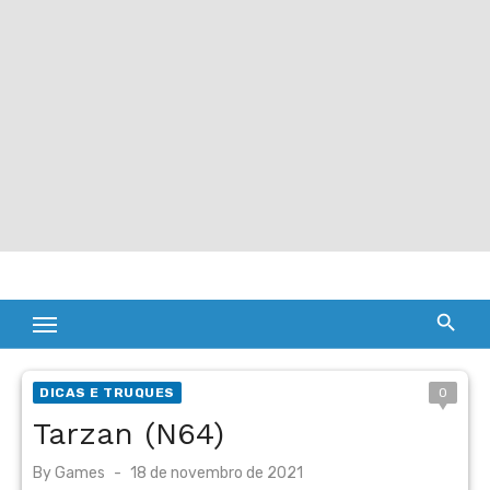
DICAS E TRUQUES
0
Tarzan (N64)
Posted
By
Games
18 de novembro de 2021