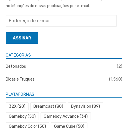
notificações de novas publicações por e-mail.
Endereço
de
e-
ASSINAR
mail
CATEGORIAS
Detonados
(2)
Dicas e Truques
(1.568)
PLATAFORMAS
32X
(20)
Dreamcast
(80)
Dynavision
(89)
Gameboy
(50)
Gameboy Advance
(34)
Gameboy Color
(50)
Game Cube
(50)