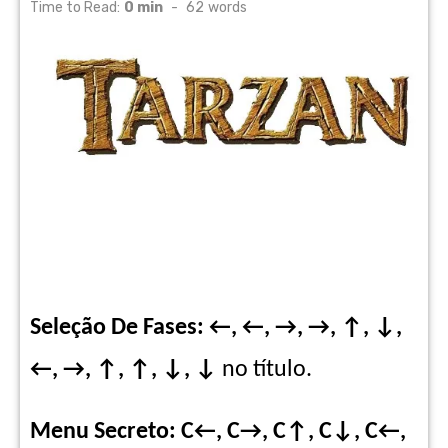
on
Time to Read:
0 min
-
62
words
Seleção De Fases: ←, ←, →, →, ↑, ↓,
←, →, ↑, ↑, ↓, ↓
no título.
Menu Secreto: C←, C→, C↑, C↓, C←,