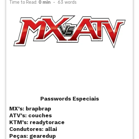
on
Time to Read:
0 min
-
63
words
Passwords Especiais
MX’s: brapbrap
ATV’s: couches
KTM’s: readytorace
Condutores: allai
Peças: gearedup