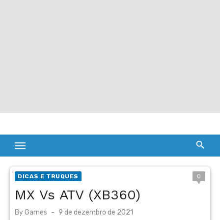
DICAS E TRUQUES
0
MX Vs ATV (XB360)
Posted
By
Games
9 de dezembro de 2021