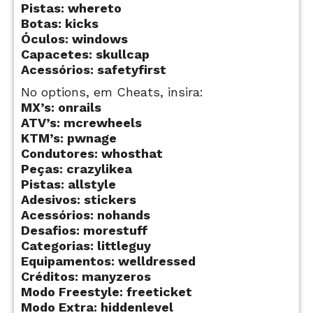
Pistas: whereto
Botas: kicks
Óculos: windows
Capacetes: skullcap
Acessórios: safetyfirst
No options, em Cheats, insira:
MX’s: onrails
ATV’s: mcrewheels
KTM’s: pwnage
Condutores: whosthat
Peças: crazylikea
Pistas: allstyle
Adesivos: stickers
Acessórios: nohands
Desafios: morestuff
Categorias: littleguy
Equipamentos: welldressed
Créditos: manyzeros
Modo Freestyle: freeticket
Modo Extra: hiddenlevel