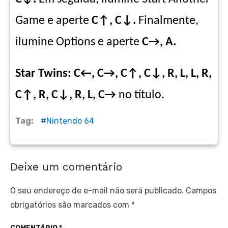
Game e aperte
C↑, C↓.
Finalmente,
ilumine Options e aperte
C→, A.
Star Twins: C←, C→, C↑, C↓, R, L, L, R,
C↑, R, C↓, R, L, C→
no título.
Tag:
Nintendo 64
Deixe um comentário
O seu endereço de e-mail não será publicado.
Campos
obrigatórios são marcados com
*