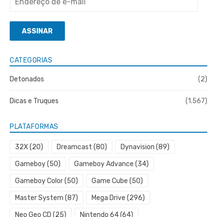
de
e-
ASSINAR
mail
CATEGORIAS
Detonados
(2)
Dicas e Truques
(1.567)
PLATAFORMAS
32X
(20)
Dreamcast
(80)
Dynavision
(89)
Gameboy
(50)
Gameboy Advance
(34)
Gameboy Color
(50)
Game Cube
(50)
Master System
(87)
Mega Drive
(296)
Neo Geo CD
(25)
Nintendo 64
(64)