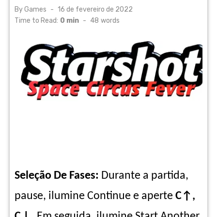
Posted
By
Games
16 de fevereiro de 2022
on
Time to Read:
0 min
-
48
words
Seleção De Fases:
Durante a partida,
pause, ilumine Continue e aperte
C↑,
C↓.
Em seguida,
ilumine Start Another