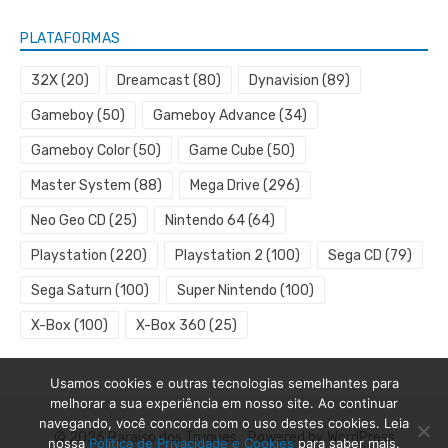
PLATAFORMAS
32X
(20)
Dreamcast
(80)
Dynavision
(89)
Gameboy
(50)
Gameboy Advance
(34)
Gameboy Color
(50)
Game Cube
(50)
Master System
(88)
Mega Drive
(296)
Neo Geo CD
(25)
Nintendo 64
(64)
Playstation
(220)
Playstation 2
(100)
Sega CD
(79)
Sega Saturn
(100)
Super Nintendo
(100)
X-Box
(100)
X-Box 360
(25)
Usamos cookies e outras tecnologias semelhantes para
melhorar a sua experiência em nosso site. Ao continuar
navegando, você concorda com o uso destes cookies. Leia
© 2026 Paraíso dos Truques
Powered by WordPress
nossa
Política de Privacidade e Cookies
para saber mais.