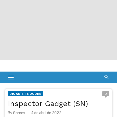
DICAS E TRUQUES
0
Inspector Gadget (SN)
Posted
By
Games
4 de abril de 2022