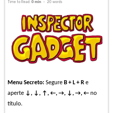
on
Time to Read:
0 min
-
20
words
Menu Secreto:
Segure
B + L + R
e
aperte
↓, ↓, ↑, ←, →, ↓, →, ←
no
título.