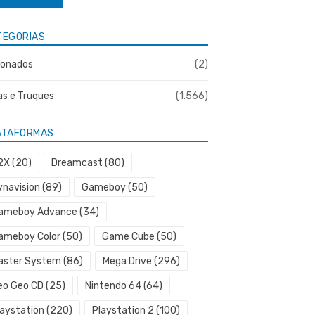
TEGORIAS
onados
(2)
as e Truques
(1.566)
ATAFORMAS
2X
(20)
Dreamcast
(80)
ynavision
(89)
Gameboy
(50)
ameboy Advance
(34)
ameboy Color
(50)
Game Cube
(50)
aster System
(86)
Mega Drive
(296)
eo Geo CD
(25)
Nintendo 64
(64)
laystation
(220)
Playstation 2
(100)