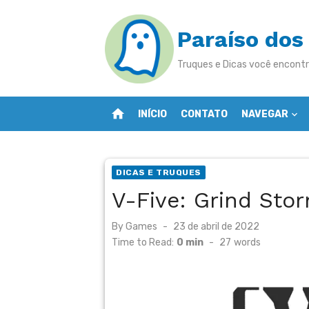
Skip
to
Paraíso dos
content
Truques e Dicas você encontr
home
INÍCIO
CONTATO
NAVEGAR
DICAS E TRUQUES
V-Five: Grind Sto
Posted
By
Games
23 de abril de 2022
on
Time to Read:
0 min
-
27
words