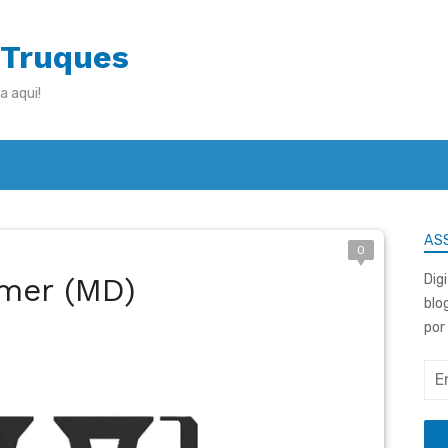
 Truques
a aqui!
ASS
0
rmer (MD)
Dig
blo
por
End
de
e-
mai