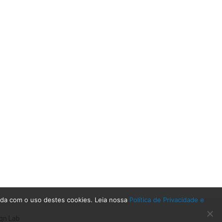
rda com o uso destes cookies. Leia nossa
Política de Privacidade e
gn Lab