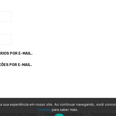
IOS POR E-MAIL.
ÕES POR E-MAIL.
a sua experiência em nosso site. Ao continuar navegando, você conco
Cookies
para saber mais.
6 Paraíso dos Truques
Powered by WordPress
Theme by Desi