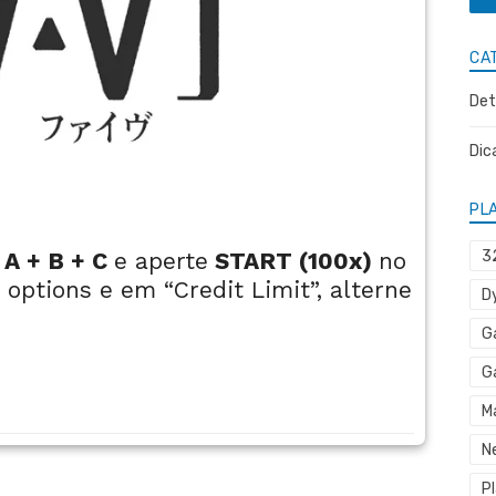
CA
Det
Dic
PL
A + B + C
e aperte
START (100x)
no
3
 options e em “Credit Limit”, alterne
D
G
G
M
N
P