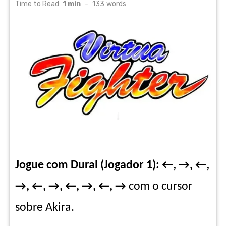
on
Time to Read:
1 min
-
133
words
Jogue com Dural (Jogador 1): ←, →, ←,
→, ←, →, ←, →, ←, →
com o cursor
sobre Akira.