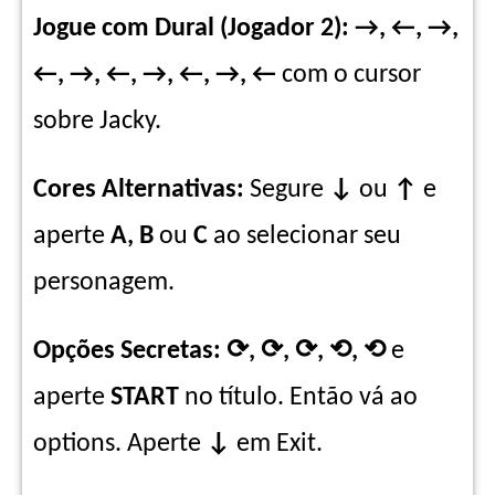
Jogue com Dural (Jogador 2): →, ←, →,
←, →, ←, →, ←, →, ←
com o cursor
sobre Jacky.
Cores Alternativas:
Segure
↓
ou
↑
e
aperte
A, B
ou
C
ao selecionar seu
personagem.
Opções Secretas:
⟳, ⟳, ⟳,
⟲, ⟲
e
aperte
START
no título.
Então vá ao
options. Aperte
↓
em Exit.