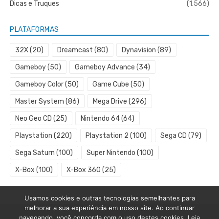
Dicas e Truques
(1.566)
PLATAFORMAS
32X
(20)
Dreamcast
(80)
Dynavision
(89)
Gameboy
(50)
Gameboy Advance
(34)
Gameboy Color
(50)
Game Cube
(50)
Master System
(86)
Mega Drive
(296)
Neo Geo CD
(25)
Nintendo 64
(64)
Playstation
(220)
Playstation 2
(100)
Sega CD
(79)
Sega Saturn
(100)
Super Nintendo
(100)
X-Box
(100)
X-Box 360
(25)
Usamos cookies e outras tecnologias semelhantes para
melhorar a sua experiência em nosso site. Ao continuar
navegando, você concorda com o uso destes cookies. Leia