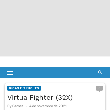
DICAS E TRUQUES
0
Virtua Fighter (32X)
Posted
By
Games
4 de novembro de 2021