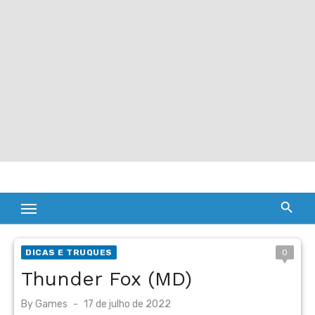
DICAS E TRUQUES
0
Thunder Fox (MD)
Posted
By
Games
17 de julho de 2022