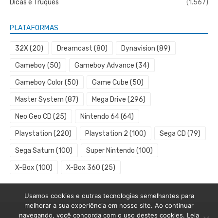
Dicas e Truques
(1.567)
PLATAFORMAS
32X
(20)
Dreamcast
(80)
Dynavision
(89)
Gameboy
(50)
Gameboy Advance
(34)
Gameboy Color
(50)
Game Cube
(50)
Master System
(87)
Mega Drive
(296)
Neo Geo CD
(25)
Nintendo 64
(64)
Playstation
(220)
Playstation 2
(100)
Sega CD
(79)
Sega Saturn
(100)
Super Nintendo
(100)
X-Box
(100)
X-Box 360
(25)
Usamos cookies e outras tecnologias semelhantes para
melhorar a sua experiência em nosso site. Ao continuar
navegando, você concorda com o uso destes cookies. Leia