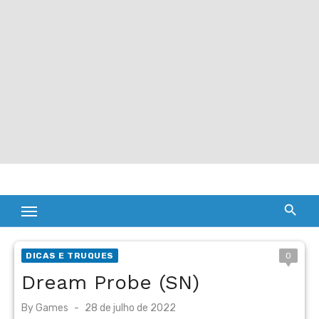
DICAS E TRUQUES
0
Dream Probe (SN)
Posted
By
Games
28 de julho de 2022