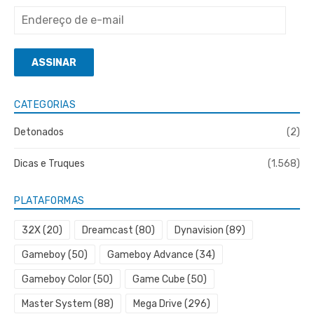
Endereço
de
e-
ASSINAR
mail
CATEGORIAS
Detonados
(2)
Dicas e Truques
(1.568)
PLATAFORMAS
32X
(20)
Dreamcast
(80)
Dynavision
(89)
Gameboy
(50)
Gameboy Advance
(34)
Gameboy Color
(50)
Game Cube
(50)
Master System
(88)
Mega Drive
(296)