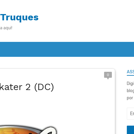
 Truques
a aqui!
ASS
0
kater 2 (DC)
Dig
blo
por
End
de
e-
mai