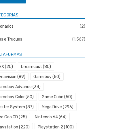
TEGORIAS
onados
(2)
as e Truques
(1.567)
ATAFORMAS
2X
(20)
Dreamcast
(80)
ynavision
(89)
Gameboy
(50)
ameboy Advance
(34)
ameboy Color
(50)
Game Cube
(50)
aster System
(87)
Mega Drive
(296)
eo Geo CD
(25)
Nintendo 64
(64)
laystation
(220)
Playstation 2
(100)