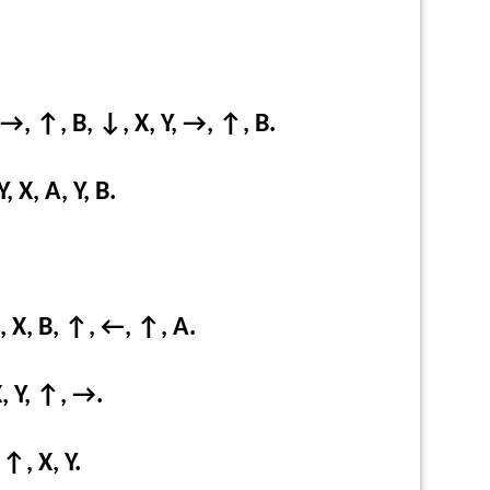
→, ↑, B, ↓, X, Y, →, ↑, B.
 X, A, Y, B.
 X, B, ↑, ←, ↑, A.
, Y, ↑, →.
↑, X, Y.