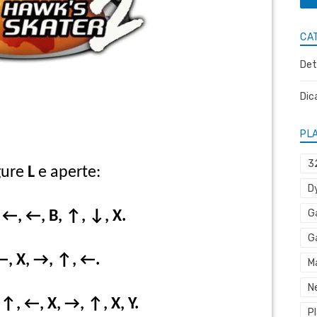
CA
Det
Dic
PL
3
gure
L
e aperte:
D
G
←, ←, B, ↑, ↓, X.
G
←, X, →, ↑, ←.
M
N
↑, ←, X, →, ↑, X, Y.
P