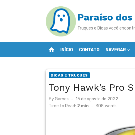
Skip
to
Paraíso dos
content
Truques e Dicas você encontr
home
INÍCIO
CONTATO
NAVEGAR
DICAS E TRUQUES
Tony Hawk’s Pro S
Posted
By
Games
15 de agosto de 2022
on
Time to Read:
2 min
-
308
words