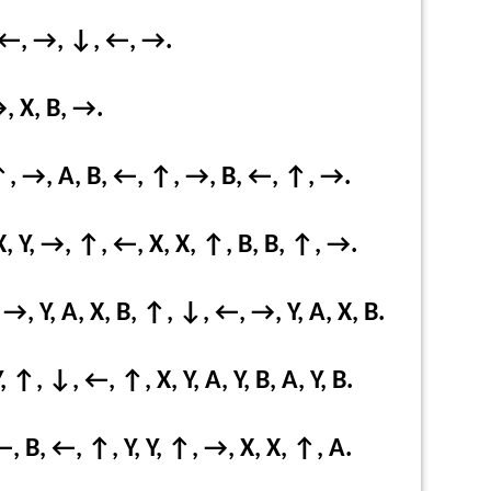
 ←, →, ↓, ←, →.
, X, B, →.
↑, →, A, B, ←, ↑, →, B, ←, ↑, →.
X, Y, →, ↑, ←, X, X, ↑, B, B, ↑, →.
, Y, A, X, B, ↑, ↓, ←, →, Y, A, X, B.
 ↑, ↓, ←, ↑, X, Y, A, Y, B, A, Y, B.
 B, ←, ↑, Y, Y, ↑, →, X, X, ↑, A.