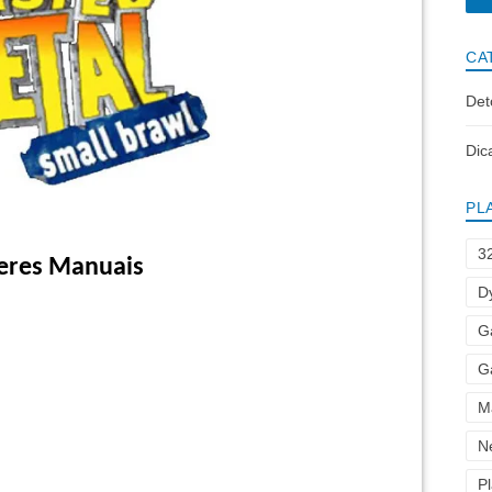
CA
Det
Dic
PL
3
eres Manuais
D
G
G
M
N
Pl