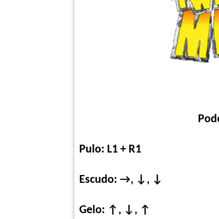
Pod
Pulo: L1 + R1
Escudo: →, ↓, ↓
Gelo: ↑, ↓, ↑