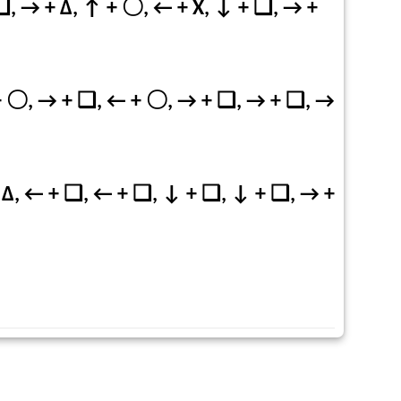
 ❑, → + Δ, ↑ +
〇
, ← + X, ↓ + ❑, → +
← + 〇, → + ❑, ← + 〇, → + ❑, → + ❑, →
+ Δ, ← + ❑, ← + ❑, ↓ + ❑, ↓ + ❑, → +