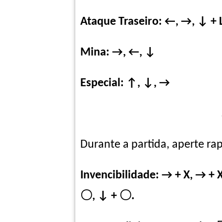
Ataque Traseiro: ←, →, ↓ + 
Mina: →, ←, ↓
Especial: ↑, ↓, →
Durante a partida, aperte r
Invencibilidade: → + X, → + 
〇,
↓
+ 〇.