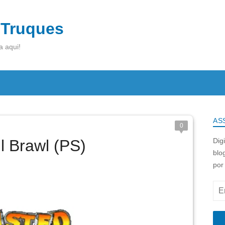
 Truques
a aqui!
AS
0
l Brawl (PS)
Dig
blo
por
End
de
e-
mai