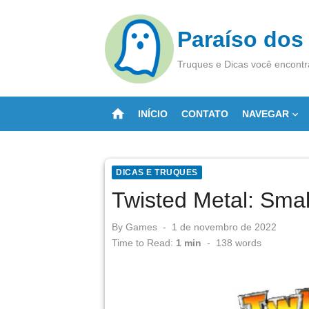
Skip
to
Paraíso dos
content
Truques e Dicas você encontr
home
INÍCIO
CONTATO
NAVEGAR
DICAS E TRUQUES
Twisted Metal: Smal
Posted
By
Games
1 de novembro de 2022
on
Time to Read:
1 min
-
138
words