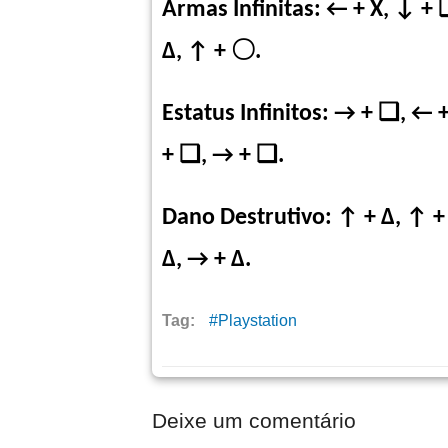
Armas Infinitas: ← + X, ↓ +
Δ, ↑ +
〇
.
Estatus Infinitos: → + ❑, 
+ ❑, → + ❑.
Dano Destrutivo: ↑ + Δ, ↑ 
Δ, → + Δ.
Tag:
Playstation
Deixe um comentário