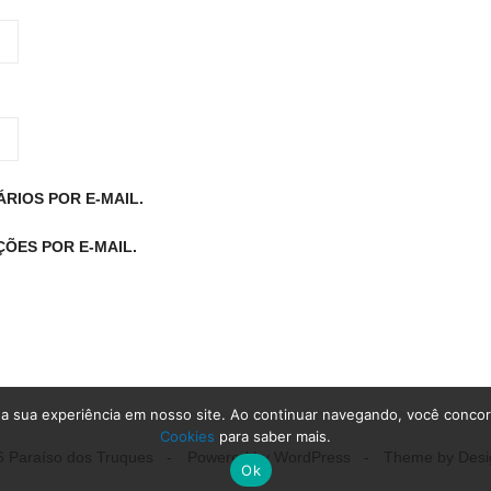
RIOS POR E-MAIL.
ÕES POR E-MAIL.
a sua experiência em nosso site. Ao continuar navegando, você conco
Cookies
para saber mais.
 Paraíso dos Truques
Powered by WordPress
Theme by Desi
Ok