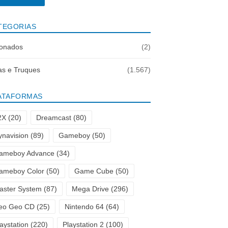
TEGORIAS
onados
(2)
as e Truques
(1.567)
ATAFORMAS
2X
(20)
Dreamcast
(80)
ynavision
(89)
Gameboy
(50)
ameboy Advance
(34)
ameboy Color
(50)
Game Cube
(50)
aster System
(87)
Mega Drive
(296)
eo Geo CD
(25)
Nintendo 64
(64)
aystation
(220)
Playstation 2
(100)