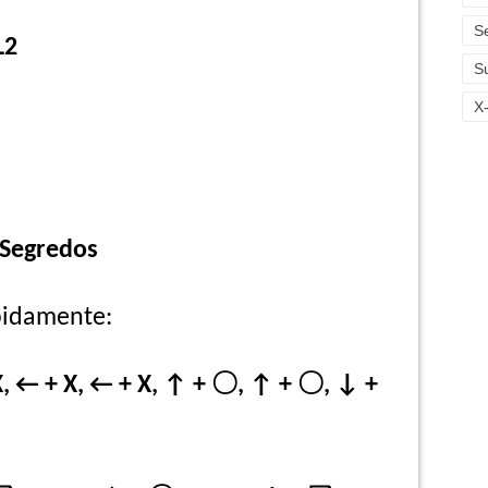
S
L2
S
X
Segredos
apidamente:
X, ← + X, ← + X, ↑ +
〇,
↑ +
〇,
↓
+