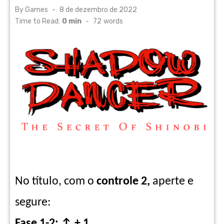
Posted
By
Games
8 de dezembro de 2022
on
Time to Read:
0 min
-
72
words
No título, com o
controle 2,
aperte e
segure:
Fase 1-2: ↑ + 1