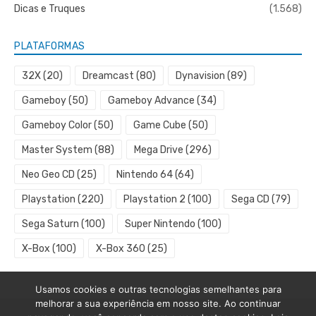
Dicas e Truques
(1.568)
PLATAFORMAS
32X
(20)
Dreamcast
(80)
Dynavision
(89)
Gameboy
(50)
Gameboy Advance
(34)
Gameboy Color
(50)
Game Cube
(50)
Master System
(88)
Mega Drive
(296)
Neo Geo CD
(25)
Nintendo 64
(64)
Playstation
(220)
Playstation 2
(100)
Sega CD
(79)
Sega Saturn
(100)
Super Nintendo
(100)
X-Box
(100)
X-Box 360
(25)
Usamos cookies e outras tecnologias semelhantes para
melhorar a sua experiência em nosso site. Ao continuar