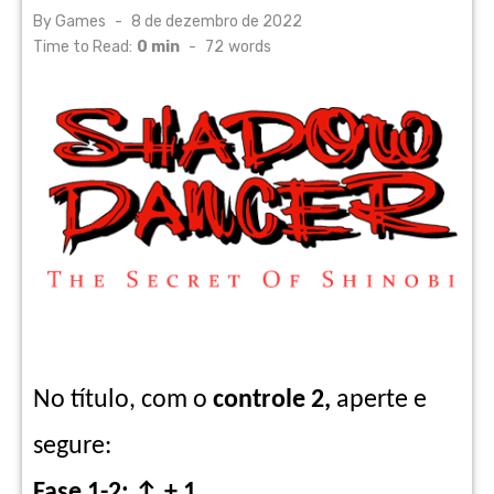
Posted
By
Games
8 de dezembro de 2022
on
Time to Read:
0 min
-
72
words
No título, com o
controle 2,
aperte e
segure:
Fase 1-2: ↑ + 1