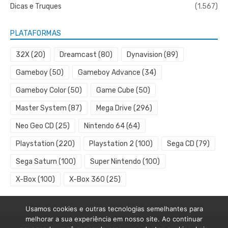
Dicas e Truques
(1.567)
PLATAFORMAS
32X
(20)
Dreamcast
(80)
Dynavision
(89)
Gameboy
(50)
Gameboy Advance
(34)
Gameboy Color
(50)
Game Cube
(50)
Master System
(87)
Mega Drive
(296)
Neo Geo CD
(25)
Nintendo 64
(64)
Playstation
(220)
Playstation 2
(100)
Sega CD
(79)
Sega Saturn
(100)
Super Nintendo
(100)
X-Box
(100)
X-Box 360
(25)
Usamos cookies e outras tecnologias semelhantes para
melhorar a sua experiência em nosso site. Ao continuar