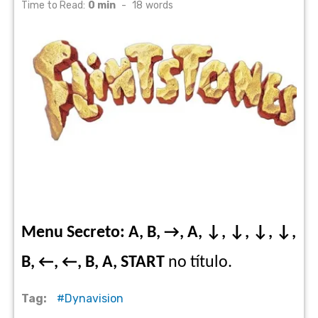
on
Time to Read:
0 min
-
18
words
Menu Secreto: A, B, →, A, ↓, ↓, ↓, ↓,
B, ←, ←, B, A, START
no título.
Tag:
Dynavision