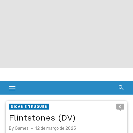
DICAS E TRUQUES
0
Flintstones (DV)
Posted
By
Games
12 de março de 2025