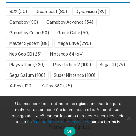
32X
(20)
Dreamcast
(80)
Dynavision
(89)
Gameboy
(50)
Gameboy Advance
(34)
Gameboy Color
(50)
Game Cube
(50)
Master System
(88)
Mega Drive
(296)
Neo Geo CD
(25)
Nintendo 64
(64)
Playstation
(220)
Playstation 2
(100)
Sega CD
(79)
Sega Saturn
(100)
Super Nintendo
(100)
X-Box
(100)
X-Box 360
(25)
Usamos cookies e outras tecnologias semelhantes para
melhorar a sua experiência em nosso site. Ao continuar
navegando, você concorda com o uso destes cookies. Leia
© 2026 Paraíso dos Truques
Powered by WordPress
nossa
Política de Privacidade e Cookies
para saber mais.
Theme by Design Lab
Ok