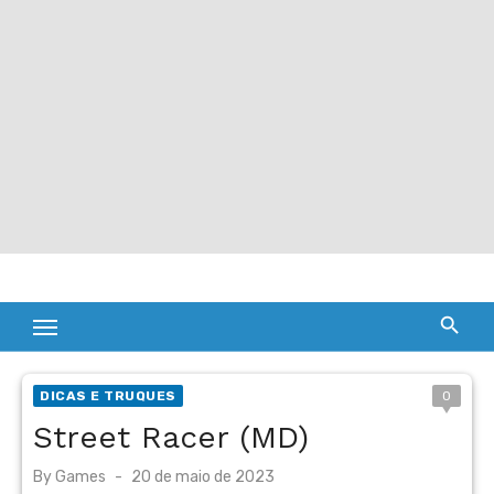
DICAS E TRUQUES
0
Street Racer (MD)
Posted
By
Games
20 de maio de 2023