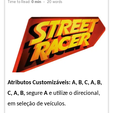
on
Time to Read:
0 min
-
20
words
Atributos
Customizáveis: A, B, C, A, B,
C, A, B,
segure
A
e utilize o direcional,
em seleção de veículos.