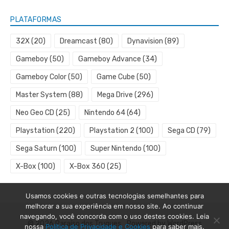
PLATAFORMAS
32X
(20)
Dreamcast
(80)
Dynavision
(89)
Gameboy
(50)
Gameboy Advance
(34)
Gameboy Color
(50)
Game Cube
(50)
Master System
(88)
Mega Drive
(296)
Neo Geo CD
(25)
Nintendo 64
(64)
Playstation
(220)
Playstation 2
(100)
Sega CD
(79)
Sega Saturn
(100)
Super Nintendo
(100)
X-Box
(100)
X-Box 360
(25)
Usamos cookies e outras tecnologias semelhantes para
melhorar a sua experiência em nosso site. Ao continuar
navegando, você concorda com o uso destes cookies. Leia
© 2026 Paraíso dos Truques
Powered by WordPress
nossa
Política de Privacidade e Cookies
para saber mais.