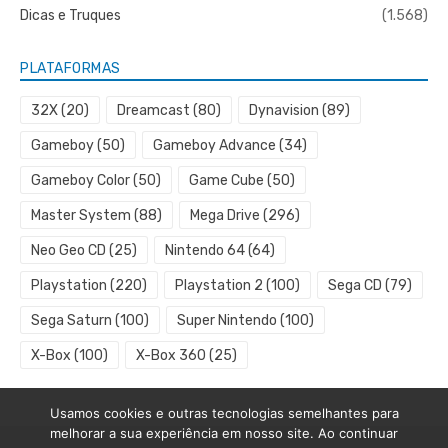
Dicas e Truques
(1.568)
PLATAFORMAS
32X
(20)
Dreamcast
(80)
Dynavision
(89)
Gameboy
(50)
Gameboy Advance
(34)
Gameboy Color
(50)
Game Cube
(50)
Master System
(88)
Mega Drive
(296)
Neo Geo CD
(25)
Nintendo 64
(64)
Playstation
(220)
Playstation 2
(100)
Sega CD
(79)
Sega Saturn
(100)
Super Nintendo
(100)
X-Box
(100)
X-Box 360
(25)
Usamos cookies e outras tecnologias semelhantes para
melhorar a sua experiência em nosso site. Ao continuar