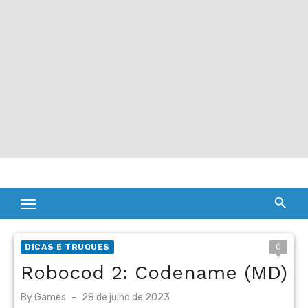
DICAS E TRUQUES
0
Robocod 2: Codename (MD)
Posted
By
Games
28 de julho de 2023