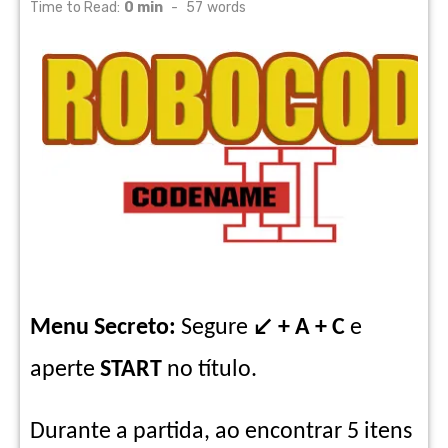
on
Time to Read:
0 min
-
57
words
Menu Secreto:
Segure
↙ + A + C
e
aperte
START
no título.
Durante a partida, ao encontrar 5 itens