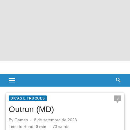
DICAS E TRUQUES
0
Outrun (MD)
Posted
By
Games
8 de setembro de 2023
on
Time to Read:
0 min
-
73
words