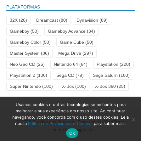
PLATAFORMAS
32X
(20)
Dreamcast
(80)
Dynavision
(89)
Gameboy
(50)
Gameboy Advance
(34)
Gameboy Color
(50)
Game Cube
(50)
Master System
(86)
Mega Drive
(297)
Neo Geo CD
(25)
Nintendo 64
(64)
Playstation
(220)
Playstation 2
(100)
Sega CD
(79)
Sega Saturn
(100)
Super Nintendo
(100)
X-Box
(100)
X-Box 360
(25)
Usamos cookies e outras tecnologias semelhantes para
melhorar a sua experiência em nosso site. Ao continuar
navegando, você concorda com o uso destes cookies. Leia
© 2026 Paraíso dos Truques
Powered by WordPress
nossa
Política de Privacidade e Cookies
para saber mais.
Theme by Design Lab
Ok