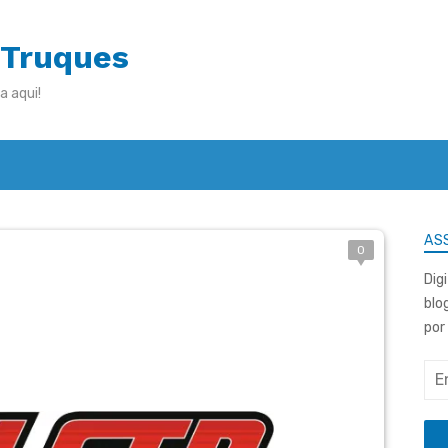
 Truques
a aqui!
ASS
0
Dig
blo
por
End
de
e-
mai