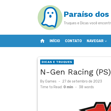
Skip
to
Paraíso dos
content
Truques e Dicas você encontr
home
INÍCIO
CONTATO
NAVEGAR
DICAS E TRUQUES
N-Gen Racing (PS)
Posted
By
Games
27 de setembro de 2023
on
Time to Read:
0 min
-
38
words