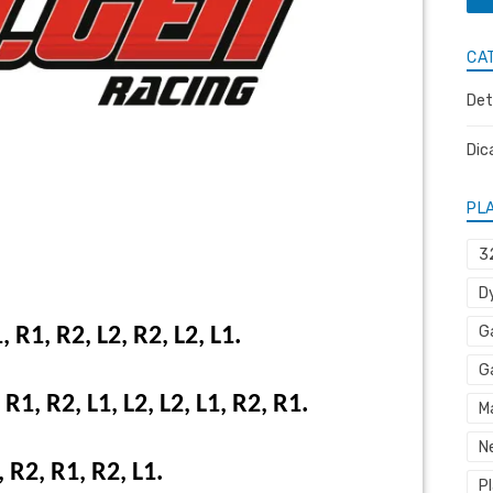
CA
Det
Dic
PL
3
D
G
, R1, R2, L2, R2, L2, L1.
G
1, R2, L1, L2, L2, L1, R2, R1.
M
N
, R2, R1, R2, L1.
P