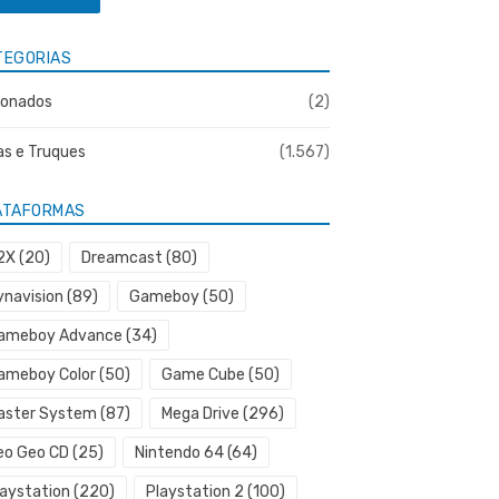
TEGORIAS
onados
(2)
as e Truques
(1.567)
ATAFORMAS
2X
(20)
Dreamcast
(80)
ynavision
(89)
Gameboy
(50)
ameboy Advance
(34)
ameboy Color
(50)
Game Cube
(50)
aster System
(87)
Mega Drive
(296)
eo Geo CD
(25)
Nintendo 64
(64)
laystation
(220)
Playstation 2
(100)