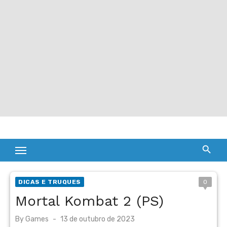
DICAS E TRUQUES
0
Mortal Kombat 2 (PS)
Posted
By
Games
13 de outubro de 2023