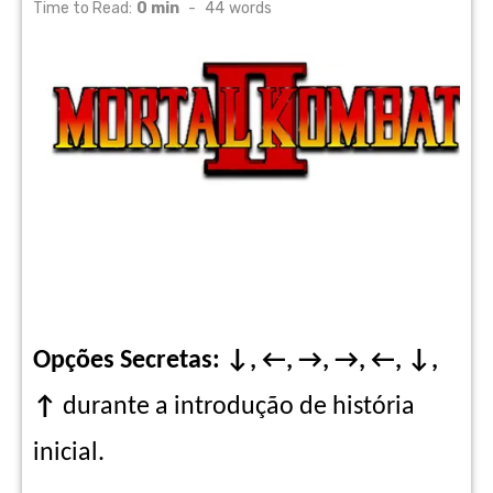
on
Time to Read:
0 min
-
44
words
Opções Secretas: ↓, ←, →, →, ←, ↓,
↑
durante a introdução de história
inicial.