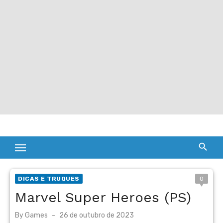
DICAS E TRUQUES
0
Marvel Super Heroes (PS)
Posted
By
Games
26 de outubro de 2023