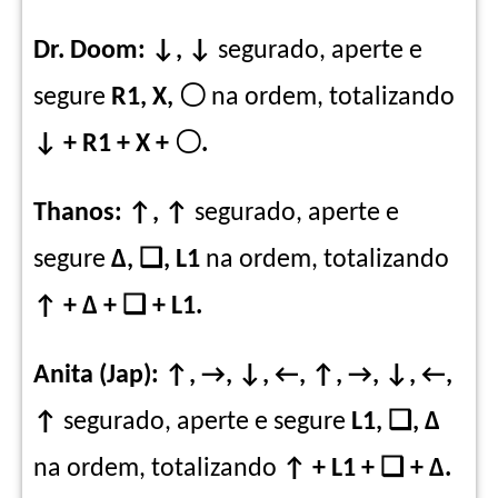
Dr. Doom:
↓, ↓
segurado, aperte e
segure
R1, X,
〇
na ordem, totalizando
↓ + R1 + X +
〇
.
Thanos: ↑, ↑
segurado, aperte e
segure
Δ, ❑, L1
na ordem, totalizando
↑ + Δ + ❑ + L1.
Anita (Jap): ↑, →, ↓, ←, ↑, →, ↓, ←,
↑
segurado, aperte e segure
L1, ❑, Δ
na ordem, totalizando
↑ + L1 + ❑ + Δ.