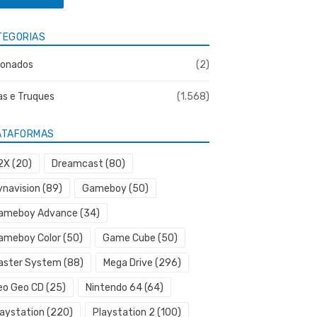
TEGORIAS
onados
(2)
as e Truques
(1.568)
ATAFORMAS
2X
(20)
Dreamcast
(80)
ynavision
(89)
Gameboy
(50)
ameboy Advance
(34)
ameboy Color
(50)
Game Cube
(50)
aster System
(88)
Mega Drive
(296)
eo Geo CD
(25)
Nintendo 64
(64)
laystation
(220)
Playstation 2
(100)