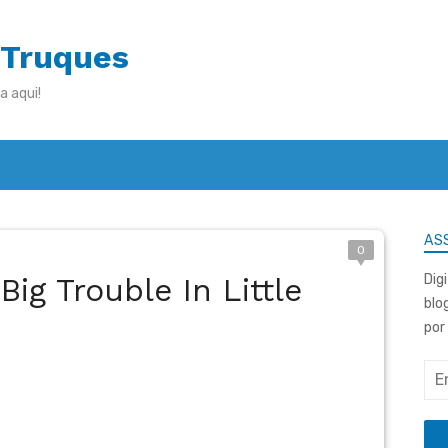
 Truques
a aqui!
ASS
0
Big Trouble In Little
Dig
blo
por
End
de
e-
mai