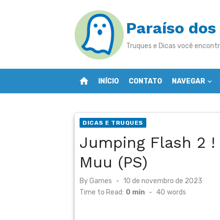
Skip
to
Paraíso dos
content
Truques e Dicas você encontr
home
INÍCIO
CONTATO
NAVEGAR
DICAS E TRUQUES
Jumping Flash 2 ! 
Muu (PS)
Posted
By
Games
10 de novembro de 2023
on
Time to Read:
0 min
-
40
words