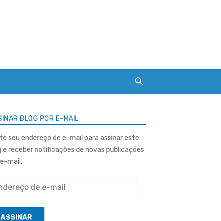
INAR BLOG POR E-MAIL
ite seu endereço de e-mail para assinar este
g e receber notificações de novas publicações
 e-mail.
ereço
ASSINAR
l