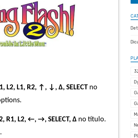
CA
Det
Dic
PL
3
D
1, L2, L1, R2, ↑, ↓, Δ, SELECT
no
G
options.
G
M
2, R1, L2, ←, →, SELECT, Δ
no título.
N
.
P