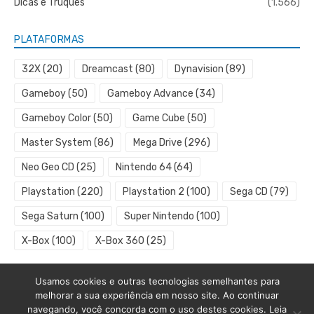
Dicas e Truques
(1.566)
PLATAFORMAS
32X
(20)
Dreamcast
(80)
Dynavision
(89)
Gameboy
(50)
Gameboy Advance
(34)
Gameboy Color
(50)
Game Cube
(50)
Master System
(86)
Mega Drive
(296)
Neo Geo CD
(25)
Nintendo 64
(64)
Playstation
(220)
Playstation 2
(100)
Sega CD
(79)
Sega Saturn
(100)
Super Nintendo
(100)
X-Box
(100)
X-Box 360
(25)
Usamos cookies e outras tecnologias semelhantes para
melhorar a sua experiência em nosso site. Ao continuar
navegando, você concorda com o uso destes cookies. Leia