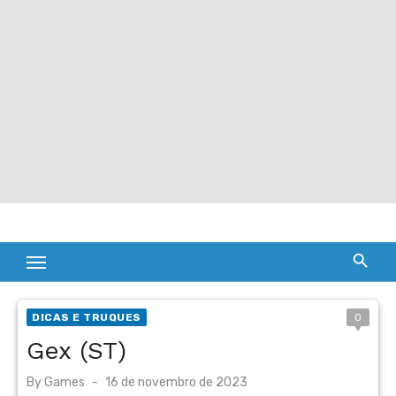
DICAS E TRUQUES
0
Gex (ST)
Posted
By
Games
16 de novembro de 2023