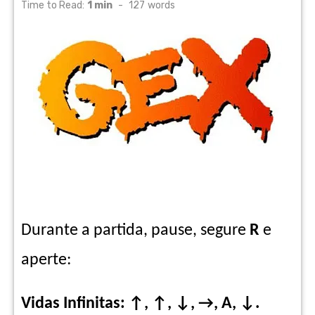
on
Time to Read:
1 min
-
127
words
Durante a partida, pause, segure
R
e
aperte:
Vidas Infinitas: ↑, ↑, ↓, →, A, ↓.