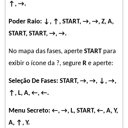
↑, →.
Poder Raio: ↓, ↑, START, →, →, Z, A,
START, START, →, →.
No mapa das fases, aperte
START
para
exibir o ícone da ?, segure
R
e aperte:
Seleção De Fases:
START, →, →, ↓, →,
↑, L, A, ←, ←.
Menu Secreto: ←
, →,
L, START, ←, A, Y,
A, ↑, Y.