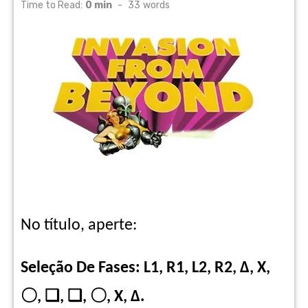
on
Time to Read:
0 min
-
33
words
No título, aperte:
Seleção De Fases: L1, R1, L2, R2, Δ, X,
〇
, ❑, ❑,
〇
, X, Δ.