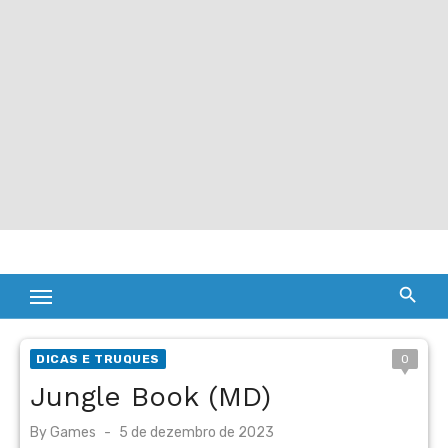
DICAS E TRUQUES
0
Jungle Book (MD)
Posted
By
Games
5 de dezembro de 2023