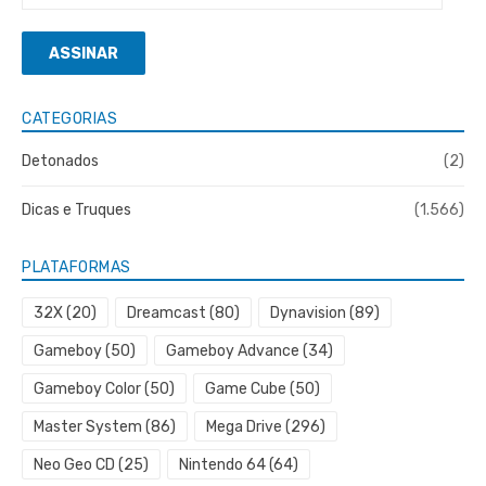
de
e-
ASSINAR
mail
CATEGORIAS
Detonados
(2)
Dicas e Truques
(1.566)
PLATAFORMAS
32X
(20)
Dreamcast
(80)
Dynavision
(89)
Gameboy
(50)
Gameboy Advance
(34)
Gameboy Color
(50)
Game Cube
(50)
Master System
(86)
Mega Drive
(296)
Neo Geo CD
(25)
Nintendo 64
(64)