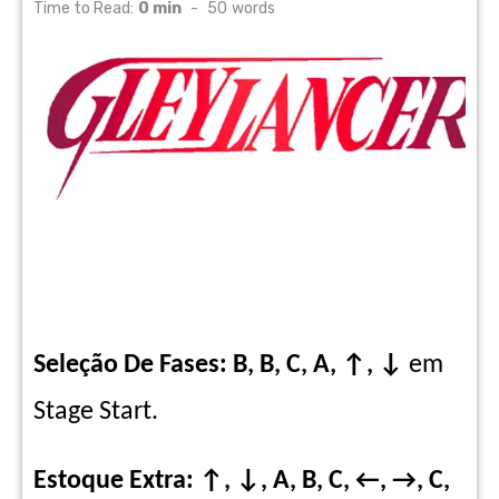
on
Time to Read:
0 min
-
50
words
Seleção De Fases: B, B, C, A, ↑, ↓
em
Stage Start.
Estoque Extra:
↑, ↓, A, B, C, ←, →, C,