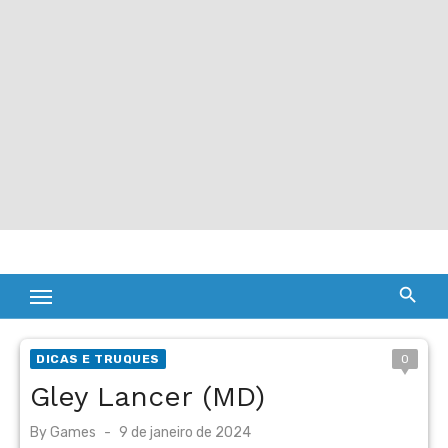
DICAS E TRUQUES
0
Gley Lancer (MD)
Posted
By
Games
9 de janeiro de 2024