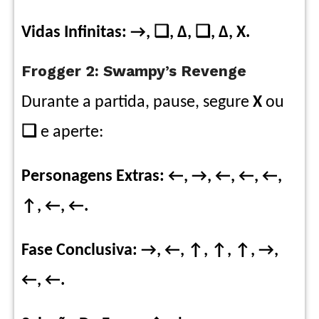
Vidas Infinitas: →, ❑, ∆, ❑, ∆, X.
Frogger 2: Swampy’s Revenge
Durante a partida, pause, segure
X
ou
❑
e aperte:
Personagens Extras: ←, →, ←, ←, ←,
↑, ←, ←.
Fase Conclusiva: →, ←, ↑, ↑, ↑, →,
←, ←.