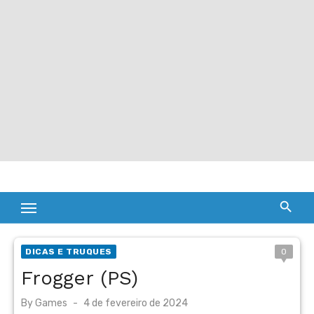
DICAS E TRUQUES
0
Frogger (PS)
Posted
By
Games
4 de fevereiro de 2024