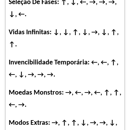
Seleção De Fases: ↑, ↓, ←, →, →, →,
↓, ←.
Vidas Infinitas: ↓, ↓, ↑, ↓, →, ↓, ↑,
↑.
Invencibilidade Temporária: ←, ←, ↑,
←, ↓, →, →, →.
Moedas Monstros: →, ←, →, ←, ↑, ↑,
←, →.
Modos Extras: →, ↑, ↑, ↓, →, →, ↓,