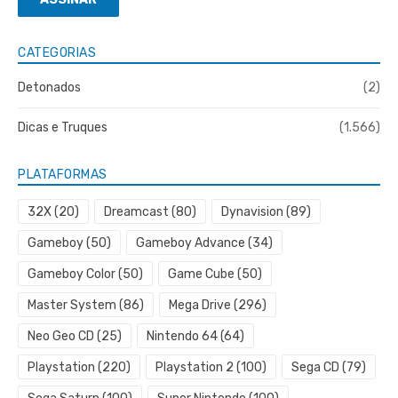
mail
CATEGORIAS
Detonados
(2)
Dicas e Truques
(1.566)
PLATAFORMAS
32X
(20)
Dreamcast
(80)
Dynavision
(89)
Gameboy
(50)
Gameboy Advance
(34)
Gameboy Color
(50)
Game Cube
(50)
Master System
(86)
Mega Drive
(296)
Neo Geo CD
(25)
Nintendo 64
(64)
Playstation
(220)
Playstation 2
(100)
Sega CD
(79)