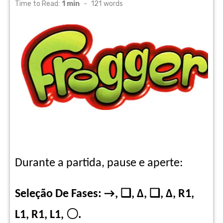
on
Time to Read:
1 min
-
121
words
Durante a partida, pause e aperte:
Seleção De Fases: →, ❑, ∆, ❑, ∆, R1,
L1, R1, L1,
〇.