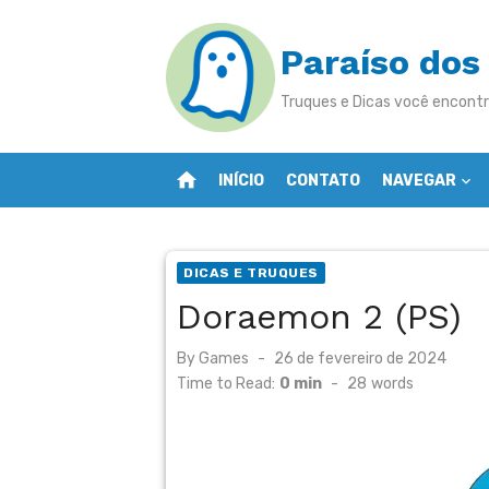
Skip
to
Paraíso dos
content
Truques e Dicas você encontr
home
INÍCIO
CONTATO
NAVEGAR
DICAS E TRUQUES
Doraemon 2 (PS)
Posted
By
Games
26 de fevereiro de 2024
on
Time to Read:
0 min
-
28
words