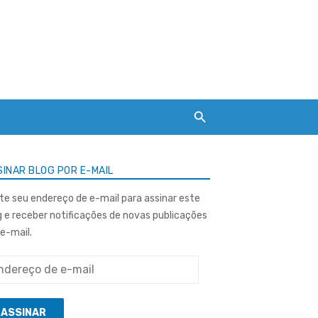
INAR BLOG POR E-MAIL
ite seu endereço de e-mail para assinar este
g e receber notificações de novas publicações
 e-mail.
ereço
ASSINAR
l