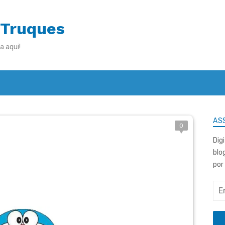
 Truques
a aqui!
ASS
0
Dig
blo
por
End
de
e-
mai