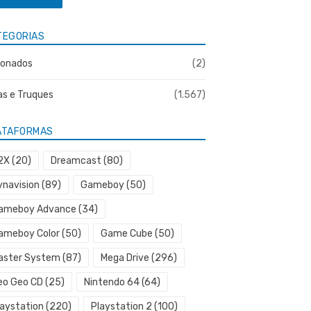
TEGORIAS
onados
(2)
as e Truques
(1.567)
ATAFORMAS
2X
(20)
Dreamcast
(80)
ynavision
(89)
Gameboy
(50)
ameboy Advance
(34)
ameboy Color
(50)
Game Cube
(50)
aster System
(87)
Mega Drive
(296)
eo Geo CD
(25)
Nintendo 64
(64)
laystation
(220)
Playstation 2
(100)