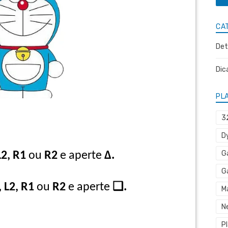
CA
Det
Dic
PL
3
D
G
L2, R1
ou
R2
e aperte
Δ.
G
, L2, R1
ou
R2
e aperte
❑.
M
N
P