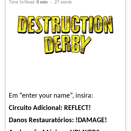
on
Time to Read:
0 min
-
27
words
Em “enter your name”, insira:
Circuito Adicional: REFLECT!
Danos Restauratórios: !DAMAGE!