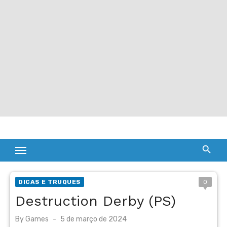
DICAS E TRUQUES
0
Destruction Derby (PS)
Posted
By
Games
5 de março de 2024