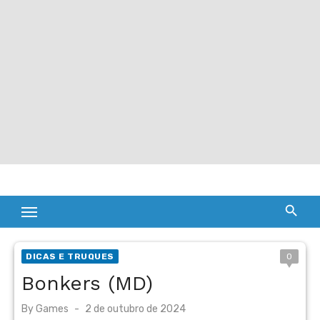
DICAS E TRUQUES
0
Bonkers (MD)
Posted
By
Games
2 de outubro de 2024