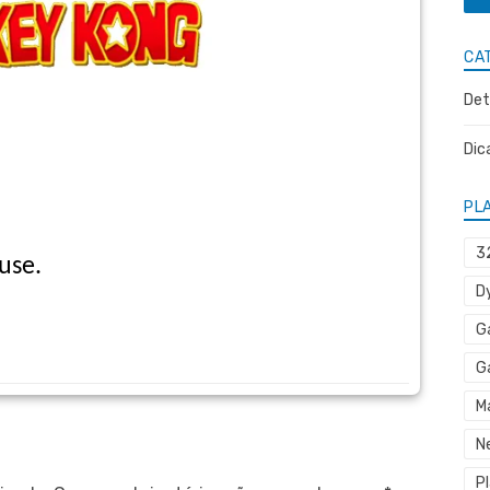
CA
Det
Dic
PL
3
use.
D
G
G
M
N
P