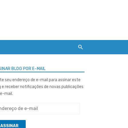
INAR BLOG POR E-MAIL
ite seu endereço de e-mail para assinar este
g e receber notificações de novas publicações
 e-mail.
ereço
ASSINAR
l