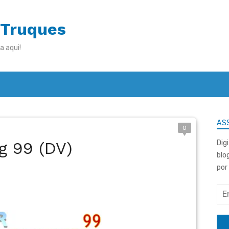
 Truques
a aqui!
ASS
0
g 99 (DV)
Dig
blo
por
End
de
e-
mai