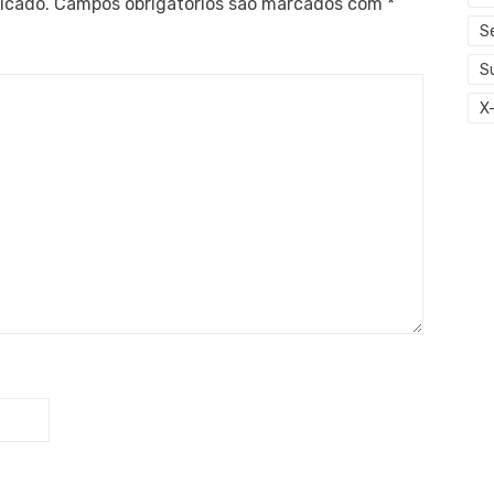
icado.
Campos obrigatórios são marcados com
*
S
S
X