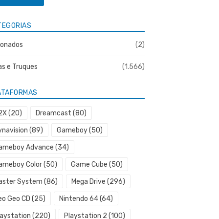
TEGORIAS
onados
(2)
as e Truques
(1.566)
ATAFORMAS
2X
(20)
Dreamcast
(80)
ynavision
(89)
Gameboy
(50)
ameboy Advance
(34)
ameboy Color
(50)
Game Cube
(50)
aster System
(86)
Mega Drive
(296)
eo Geo CD
(25)
Nintendo 64
(64)
laystation
(220)
Playstation 2
(100)