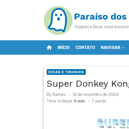
Skip
to
Paraíso dos
content
Truques e Dicas você encontr
home
INÍCIO
CONTATO
NAVEGAR
DICAS E TRUQUES
Super Donkey Kon
Posted
By
Games
12 de novembro de 2024
on
Time to Read:
0 min
-
7
words