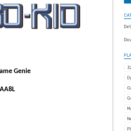
CA
Det
Dic
PL
3
ame Genie
D
G
-AA8L
G
M
N
P