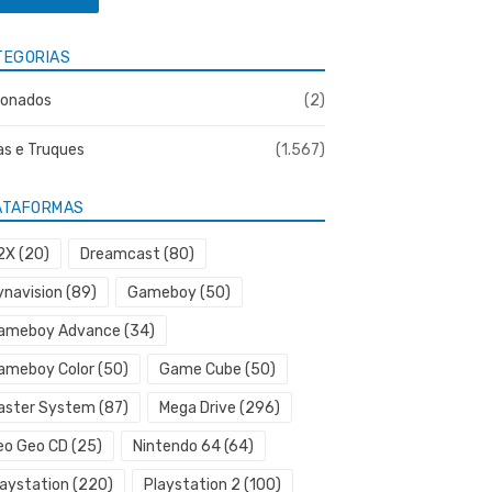
TEGORIAS
onados
(2)
as e Truques
(1.567)
ATAFORMAS
2X
(20)
Dreamcast
(80)
ynavision
(89)
Gameboy
(50)
ameboy Advance
(34)
ameboy Color
(50)
Game Cube
(50)
aster System
(87)
Mega Drive
(296)
eo Geo CD
(25)
Nintendo 64
(64)
laystation
(220)
Playstation 2
(100)