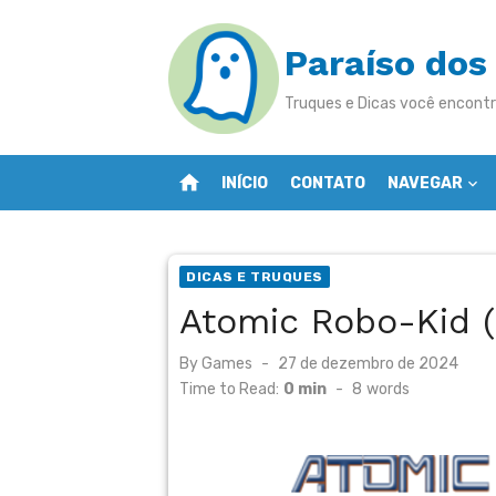
Skip
to
Paraíso dos
content
Truques e Dicas você encontr
home
INÍCIO
CONTATO
NAVEGAR
DICAS E TRUQUES
Atomic Robo-Kid 
Posted
By
Games
27 de dezembro de 2024
on
Time to Read:
0 min
-
8
words