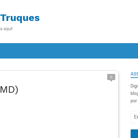
 Truques
a aqui!
ASS
0
(MD)
Dig
blo
por
End
de
e-
mai