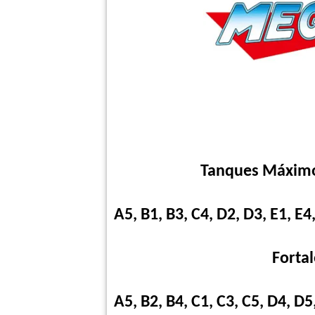
Tanques Máximo
A5, B1, B3, C4, D2, D3, E1, E4
Forta
A5, B2, B4, C1, C3, C5, D4, D5