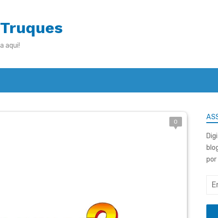
 Truques
a aqui!
ASS
0
Dig
blo
por
End
de
e-
mai