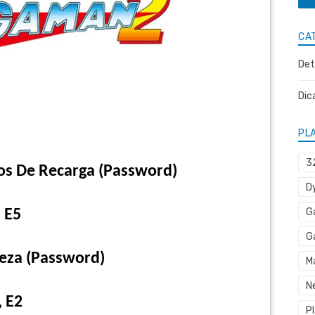
CA
Det
Dic
PL
3
s De Recarga (Password)
D
G
, E5
G
leza (Password)
M
N
, E2
P