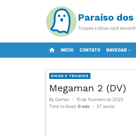
Skip
to
Paraíso dos
content
Truques e Dicas você encontr
home
INÍCIO
CONTATO
NAVEGAR
DICAS E TRUQUES
Megaman 2 (DV)
Posted
By
Games
10 de fevereiro de 2025
on
Time to Read:
0 min
-
37
words