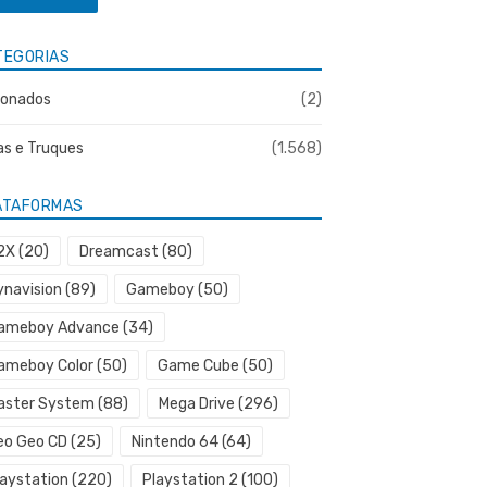
TEGORIAS
onados
(2)
as e Truques
(1.568)
ATAFORMAS
2X
(20)
Dreamcast
(80)
ynavision
(89)
Gameboy
(50)
ameboy Advance
(34)
ameboy Color
(50)
Game Cube
(50)
aster System
(88)
Mega Drive
(296)
eo Geo CD
(25)
Nintendo 64
(64)
laystation
(220)
Playstation 2
(100)