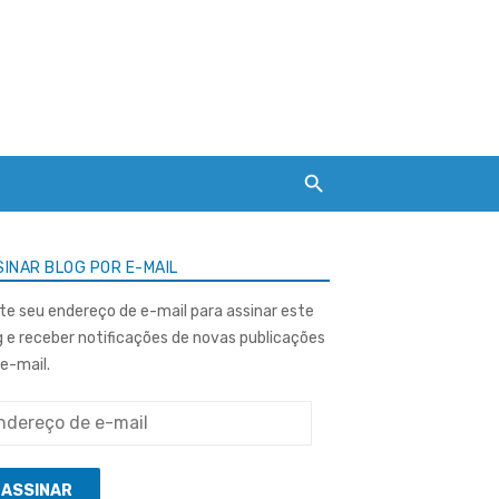
INAR BLOG POR E-MAIL
ite seu endereço de e-mail para assinar este
g e receber notificações de novas publicações
 e-mail.
ereço
ASSINAR
l