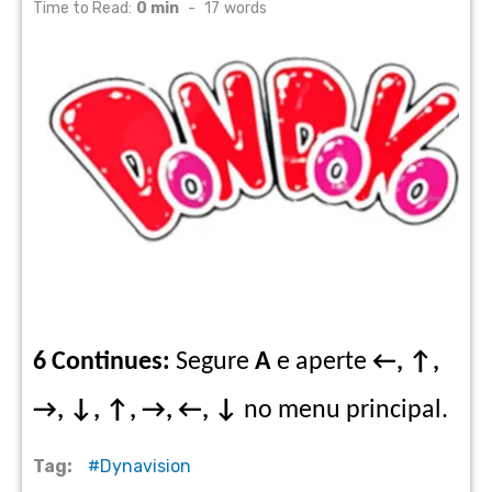
on
Time to Read:
0 min
-
17
words
6 Continues:
Segure
A
e aperte
←, ↑,
→, ↓, ↑, →, ←, ↓
no menu principal.
Tag:
Dynavision