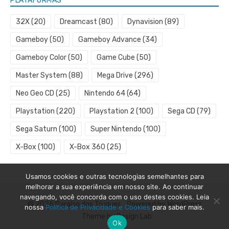
PLATAFORMAS
32X
(20)
Dreamcast
(80)
Dynavision
(89)
Gameboy
(50)
Gameboy Advance
(34)
Gameboy Color
(50)
Game Cube
(50)
Master System
(88)
Mega Drive
(296)
Neo Geo CD
(25)
Nintendo 64
(64)
Playstation
(220)
Playstation 2
(100)
Sega CD
(79)
Sega Saturn
(100)
Super Nintendo
(100)
X-Box
(100)
X-Box 360
(25)
Usamos cookies e outras tecnologias semelhantes para
melhorar a sua experiência em nosso site. Ao continuar
navegando, você concorda com o uso destes cookies. Leia
© 2026 Paraíso dos Truques
Powered by WordPress
nossa
Política de Privacidade e Cookies
para saber mais.
Theme by Design Lab
Ok