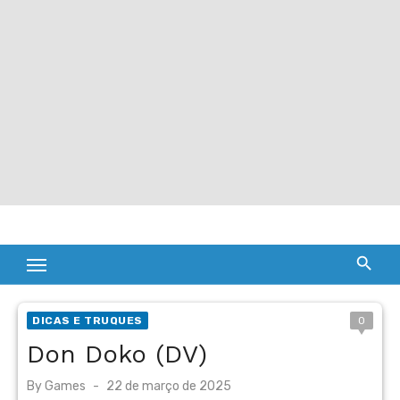
DICAS E TRUQUES
0
Don Doko (DV)
Posted
By
Games
22 de março de 2025