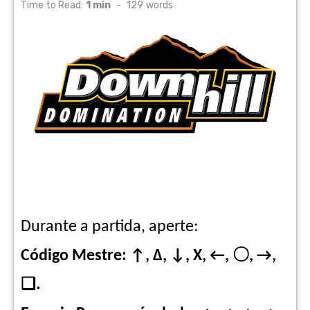
on
Time to Read:
1 min
-
129
words
Durante a partida, aperte:
Código Mestre: ↑, Δ, ↓, X, ←, 〇, →,
❑.