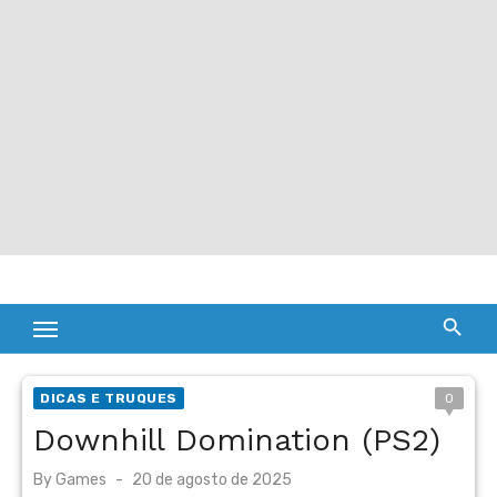
DICAS E TRUQUES
0
Downhill Domination (PS2)
Posted
By
Games
20 de agosto de 2025