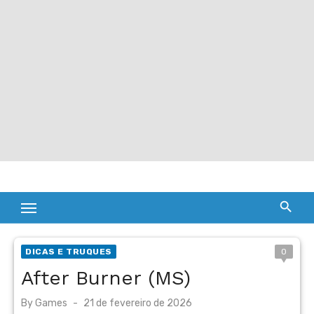
DICAS E TRUQUES
0
After Burner (MS)
Posted
By
Games
21 de fevereiro de 2026