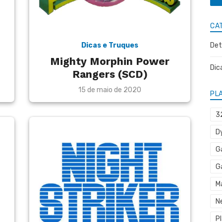
CA
Dicas e Truques
Det
Mighty Morphin Power
Dic
Rangers (SCD)
Posted
15 de maio de 2020
PL
on
3
D
G
G
M
N
P