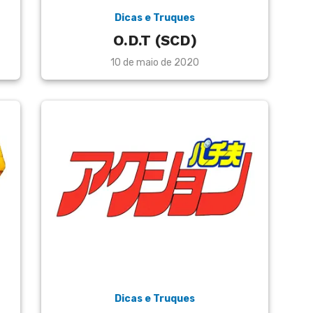
Dicas e Truques
O.D.T (SCD)
Posted
10 de maio de 2020
on
Dicas e Truques