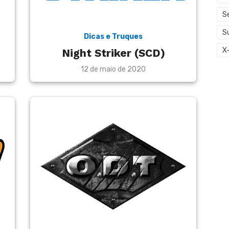
S
S
Dicas e Truques
X
Night Striker (SCD)
Posted
12 de maio de 2020
on