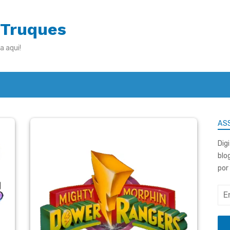
 Truques
a aqui!
ASS
Dig
blo
por
End
de
e-
mai