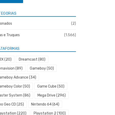
TEGORIAS
onados
(2)
as e Truques
(1.566)
ATAFORMAS
2X
(20)
Dreamcast
(80)
ynavision
(89)
Gameboy
(50)
ameboy Advance
(34)
ameboy Color
(50)
Game Cube
(50)
aster System
(86)
Mega Drive
(296)
eo Geo CD
(25)
Nintendo 64
(64)
laystation
(220)
Playstation 2
(100)