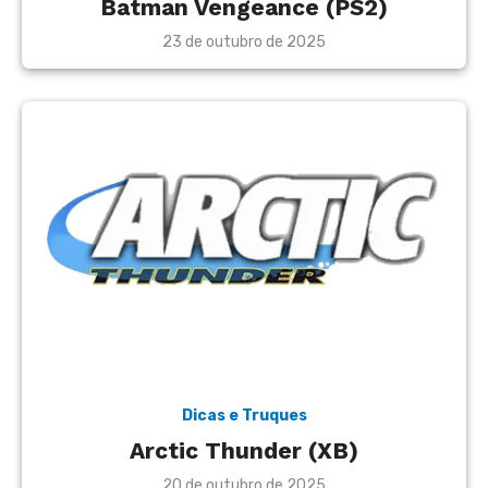
Batman Vengeance (PS2)
Posted
23 de outubro de 2025
on
Dicas e Truques
Arctic Thunder (XB)
Posted
20 de outubro de 2025