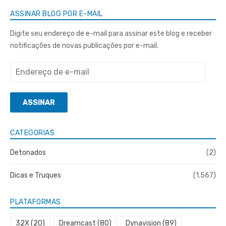
posts
ASSINAR BLOG POR E-MAIL
Digite seu endereço de e-mail para assinar este blog e receber
notificações de novas publicações por e-mail.
Endereço
de
e-
ASSINAR
mail
CATEGORIAS
Detonados
(2)
Dicas e Truques
(1.567)
PLATAFORMAS
32X
(20)
Dreamcast
(80)
Dynavision
(89)