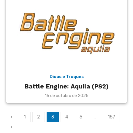
Dicas e Truques
Battle Engine: Aquila (PS2)
Posted
16 de outubro de 2025
on
Paginação
‹
1
2
3
4
5
…
157
de
›